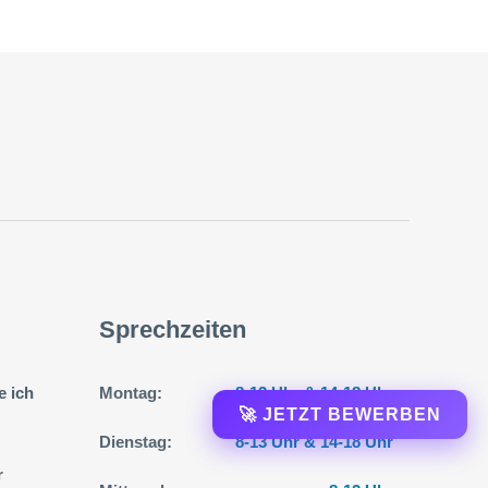
1
Klicke auf Unsere Stellen ansehen!
2
Bewirb Dich in unter 2 Minuten!
3
Wir melden uns schnellstmöglich bei dir!
💰
Überdurchschnittliches Gehalt!
⭐
Top Benefits!
Sprechzeiten
e ich
Montag:
8-13 Uhr & 14-18 Uhr
🚀 JETZT BEWERBEN
Dienstag:
8-13 Uhr & 14-18 Uhr
r