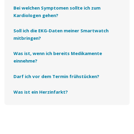
Bei welchen Symptomen sollte ich zum
2
Bewirb Dich in unter 2 Minuten!
Kardiologen gehen?
3
Wir melden uns schnellstmöglich bei dir!
Soll ich die EKG-Daten meiner Smartwatch
💰
Überdurchschnittliches Gehalt!
mitbringen?
⭐
Top Benefits!
Was ist, wenn ich bereits Medikamente
einnehme?
Darf ich vor dem Termin frühstücken?
Was ist ein Herzinfarkt?