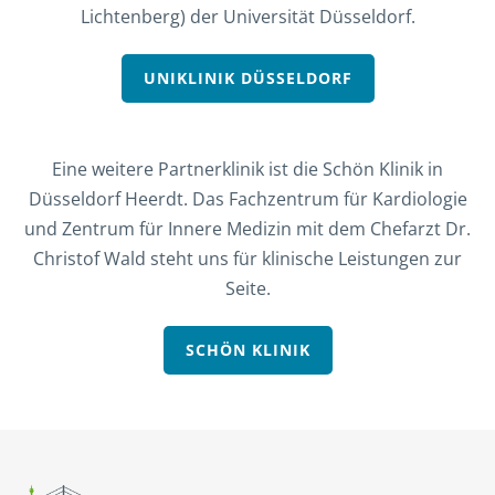
Lichtenberg) der Universität Düsseldorf.
UNIKLINIK DÜSSELDORF
Eine weitere Partnerklinik ist die Schön Klinik in
Düsseldorf Heerdt. Das Fachzentrum für Kardiologie
1
Klicke auf Unsere Stellen ansehen!
und Zentrum für Innere Medizin mit dem Chefarzt Dr.
Christof Wald steht uns für klinische Leistungen zur
2
Bewirb Dich in unter 2 Minuten!
Seite.
3
Wir melden uns schnellstmöglich bei dir!
SCHÖN KLINIK
💰
Überdurchschnittliches Gehalt!
⭐
Top Benefits!